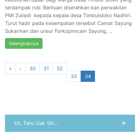
terdampak rob. Bantuan diserahkan kan perwakilan
PMI Zuliadi kepada kepala desa Timbulsloko Nadhiri.
Turut hadir pada kesempatan tersebut Camat Sayung
Sukarman dan unsur Forkopimcam Sayung, ...
Selengkapnya
«
‹
30
31
32
33
34
Eh, Tahu Gak Sih...