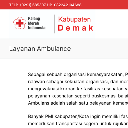
Skip
TELP. (0291) 685307 HP. 082242104688
to
content
Layanan Ambulance
Sebagai sebuah organisasi kemasyarakatan, P
relawan sebagai kekuatan organisasi, dan m
mengevakuasi korban ke fasilitas kesehatan
pelayanan kesehatan seperti puskesmas, balai
Ambulans adalah salah satu pelayanan keman
Banyak PMI kabupaten/Kota ingin memiliki fasi
memerlukan transportasi segera untuk rujukan